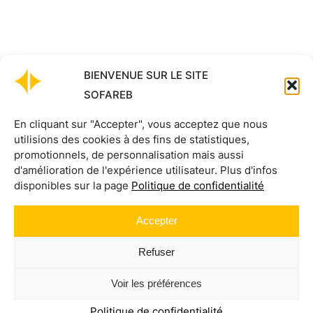
NOUVEAUTÉ
[NOUVEAU] L’impression
numérique grand format
BIENVENUE SUR LE SITE
fait son entrée chez
SOFAREB
SOFAREB
En cliquant sur "Accepter", vous acceptez que nous
utilisions des cookies à des fins de statistiques,
8 FÉVRIER 2018
Sofareb
, Entreprise
promotionnels, de personnalisation mais aussi
d'amélioration de l'expérience utilisateur. Plus d'infos
SOFAREB lance son nouveau service
disponibles sur la page
Politique de confidentialité
impression petit et grand format sur
bâche. Notre imprimante numérique, vous
Accepter
ouvre de multiples possibilités et notamment
la réalisation de :
Refuser
Voir les préférences
Politique de confidentialité