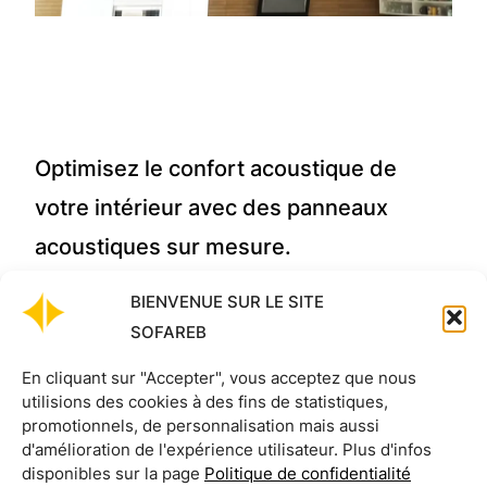
Optimisez le confort acoustique de
votre intérieur avec des panneaux
acoustiques sur mesure.
BIENVENUE SUR LE SITE
Améliorez la qualité sonore de vos espaces
SOFAREB
intérieurs en installant des panneaux acoustiques.
Conçus pour réduire efficacement la réverbération
En cliquant sur "Accepter", vous acceptez que nous
du son, ils permettent d’atténuer les échos et les
utilisions des cookies à des fins de statistiques,
promotionnels, de personnalisation mais aussi
nuisances sonores, créant ainsi une ambiance plus
d'amélioration de l'expérience utilisateur. Plus d'infos
calme et agréable. Que ce soit pour votre salon,
disponibles sur la page
Politique de confidentialité