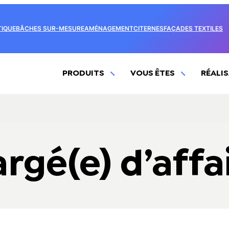
IQUE
BÂCHES SUR-MESURE
AMÉNAGEMENT
CITERNES
FAÇADES TEXTILES
PRODUITS
VOUS ÊTES
RÉALI
rgé(e) d’affa