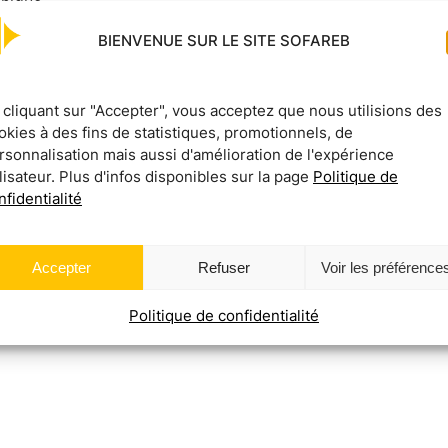
hnique
BIENVENUE SUR LE SITE SOFAREB
cle de vente
 cliquant sur "Accepter", vous acceptez que nous utilisions des
 techniques
okies à des fins de statistiques, promotionnels, de
rsonnalisation mais aussi d'amélioration de l'expérience
cement) et la pose chez le client, jusqu’à la collecte du règle
ilisateur. Plus d'infos disponibles sur la page
Politique de
, le directeur de production, les achats
nfidentialité
édure
Accepter
Refuser
Voir les préférence
Politique de confidentialité