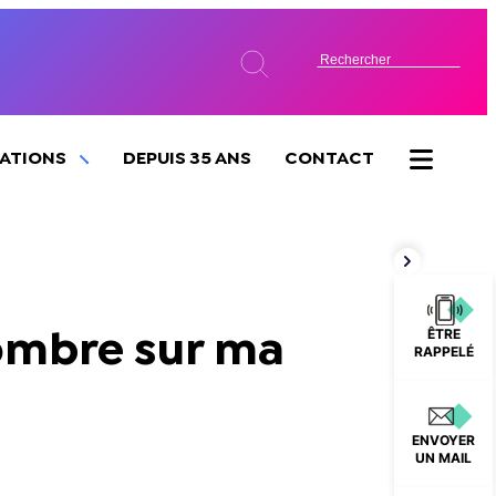
SATIONS
DEPUIS 35 ANS
CONTACT
ÊTRE
’ombre sur ma
RAPPELÉ
ENVOYER
UN MAIL