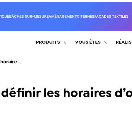
IQUE
BÂCHES SUR-MESURE
AMÉNAGEMENT
CITERNES
FAÇADES TEXTILES
PRODUITS
VOUS ÊTES
RÉALI
Comment faire pour définir les horaires d’ombre sur ma terrasse ?
éfinir les horaires d